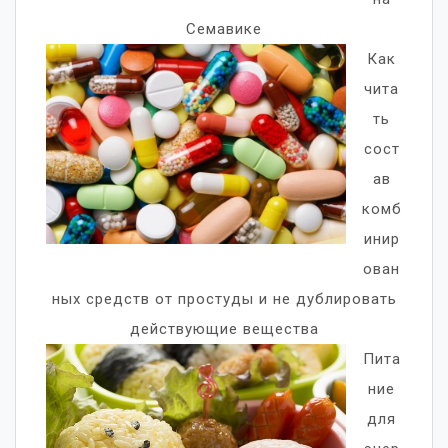
Семавике
Как
чита
ть
сост
ав
комб
инир
ован
ных средств от простуды и не дублировать
действующие вещества
Пита
ние
для