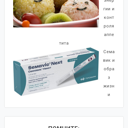
энер
гии и
конт
роля
аппе
тита
Сема
вик и
обра
з
жизн
и