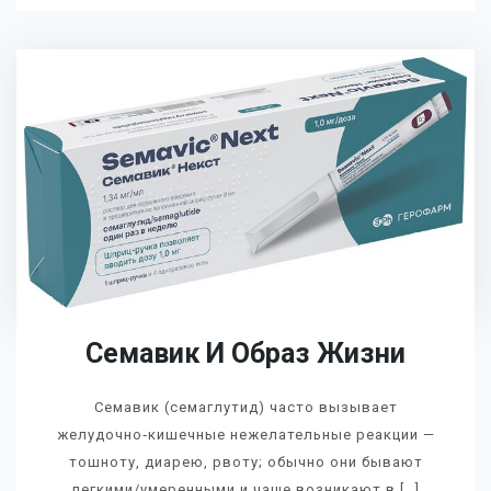
Семавик И Образ Жизни
Семавик (семаглутид) часто вызывает
желудочно‑кишечные нежелательные реакции —
тошноту, диарею, рвоту; обычно они бывают
легкими/умеренными и чаще возникают в […]