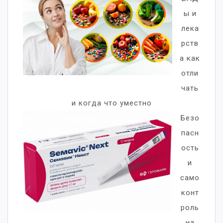
ы и
лека
рств
а как
отли
чать
и когда что уместно
Безо
пасн
ость
и
само
конт
роль
на