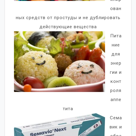
ован
ных средств от простуды и не дублировать
действующие вещества
Пита
ние
для
энер
гии и
конт
роля
аппе
тита
Сема
вик и
обра