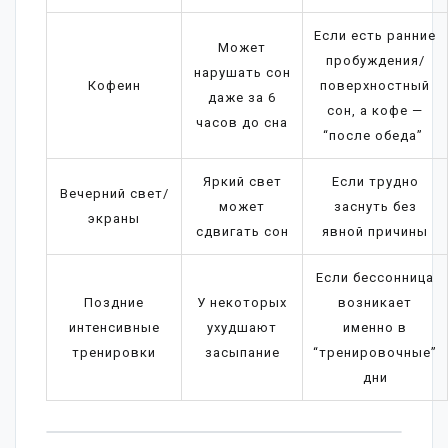
Если есть ранние
Может
пробуждения/
нарушать сон
Кофеин
поверхностный
даже за 6
сон, а кофе —
часов до сна
“после обеда”
Яркий свет
Если трудно
Вечерний свет/
может
заснуть без
экраны
сдвигать сон
явной причины
Если бессонница
Поздние
У некоторых
возникает
интенсивные
ухудшают
именно в
тренировки
засыпание
“тренировочные”
дни