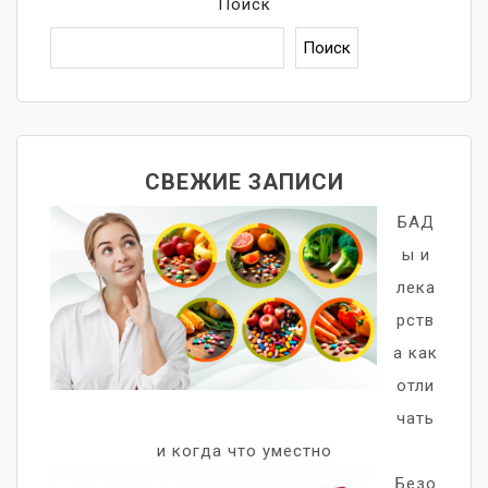
Поиск
Поиск
СВЕЖИЕ ЗАПИСИ
БАД
ы и
лека
рств
а как
отли
чать
и когда что уместно
Безо