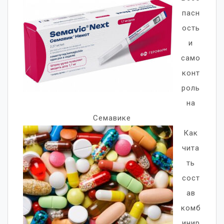
пасн
ость
и
само
конт
роль
на
Семавике
Как
чита
ть
сост
ав
комб
инир