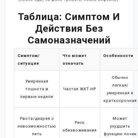
Таблица: Симптом И
Действия Без
Самоназначений
Симптом/
Что может
Особенности
ситуация
означать
Обычно
Умеренная
легкая/
тошнота в
Частая ЖКТ‑НР
умеренная и
первые недели
краткосрочная
Рвота/диарея с
Может
Риск
невозможностью
ухудшить
обезвоживания
пить
функцию почек