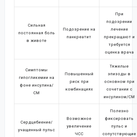
При
подозрении
Сильная
Подозрение на
лечение
постоянная боль
панкреатит
прекращают и
в животе
требуется
оценка врача
Тяжелые
Симптомы
Повышенный
эпизоды в
гипогликемии на
риск при
основном при
фоне инсулина/
комбинациях
сочетании с
СМ
инсулином/СМ
Полезно
Возможное
фиксировать
Сердцебиение/
увеличение
пульс и
учащенный пульс
ЧСС
сопутствующие