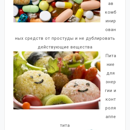
ав
комб
инир
ован
ных средств от простуды и не дублировать
действующие вещества
Пита
ние
для
энер
гии и
конт
роля
аппе
тита