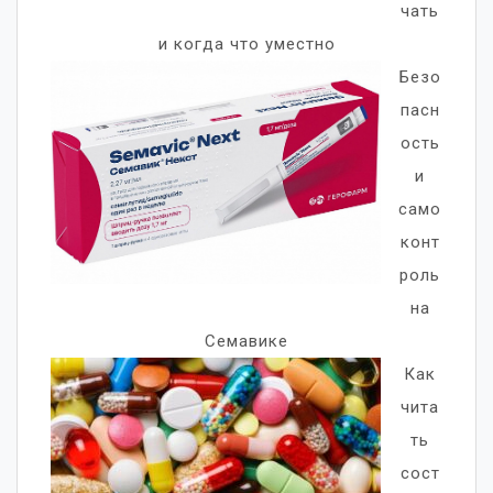
чать
и когда что уместно
Безо
пасн
ость
и
само
конт
роль
на
Семавике
Как
чита
ть
сост