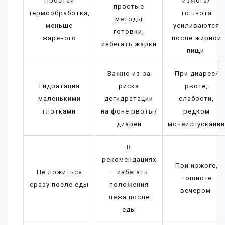
Простая
изжога/
простые
термообработка,
тошнота
методы
меньше
усиливаются
готовки,
жареного
после жирной
избегать жарки
пищи
Важно из‑за
При диарее/
Гидратация
риска
рвоте,
маленькими
дегидратации
слабости,
глотками
на фоне рвоты/
редком
диареи
мочеиспускании
В
рекомендациях
При изжоге,
Не ложиться
— избегать
тошноте
сразу после еды
положения
вечером
лежа после
еды