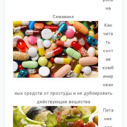
на
Семавике
Как
чита
ть
сост
ав
комб
инир
ован
ных средств от простуды и не дублировать
действующие вещества
Пита
ние