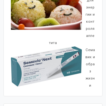
для
энер
гии и
конт
роля
аппе
тита
Сема
вик и
обра
з
жизн
и