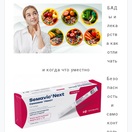
БАД
ы и
лека
рств
а как
отли
чать
и когда что уместно
Безо
пасн
ость
и
само
конт
роль